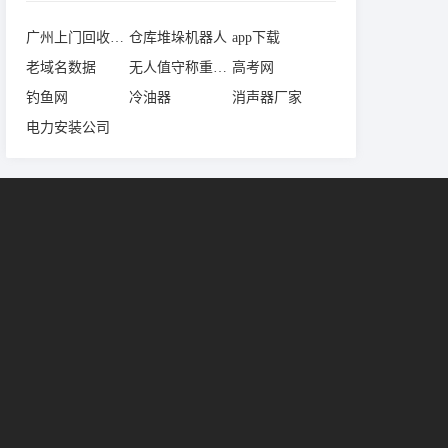
广州上门回收电脑
仓库堆垛机器人
app下载
老域名数据
无人值守称重系统
高考网
钓鱼网
冷油器
消声器厂家
电力安装公司