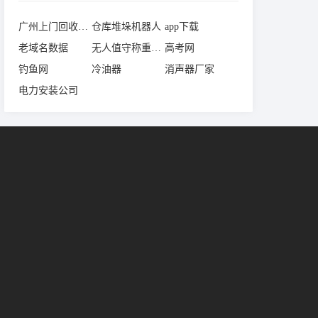
广州上门回收电脑
仓库堆垛机器人
app下载
老域名数据
无人值守称重系统
高考网
钓鱼网
冷油器
消声器厂家
电力安装公司